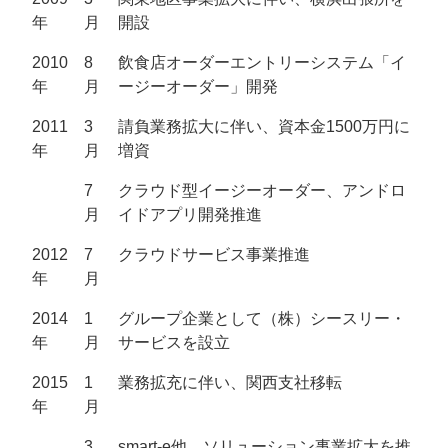
年
月
開設
2010
8
飲食店オーダーエントリーシステム「イ
年
月
ージーオーダー」開発
2011
3
請負業務拡大に伴い、資本金1500万円に
年
月
増資
7
クラウド型イージーオーダー、アンドロ
月
イドアプリ開発推進
2012
7
クラウドサービス事業推進
年
月
2014
1
グループ企業として（株）シースリー・
年
月
サービスを設立
2015
1
業務拡充に伴い、関西支社移転
年
月
3
smart-e他、ソリューション事業拡大を推