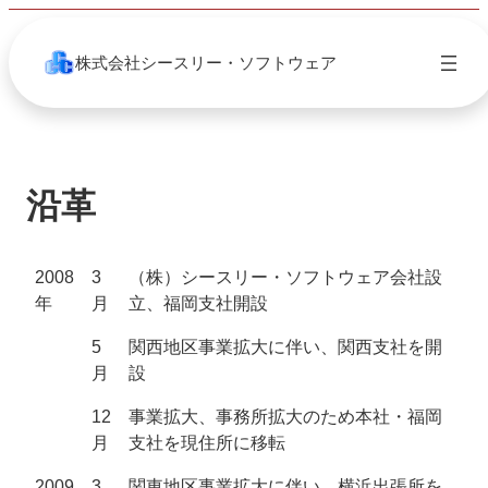
内
容
株式会社シースリー・ソフトウェア
を
ス
キ
ッ
プ
沿革
2008
3
（株）シースリー・ソフトウェア会社設
年
月
立、福岡支社開設
5
関西地区事業拡大に伴い、関西支社を開
月
設
12
事業拡大、事務所拡大のため本社・福岡
月
支社を現住所に移転
2009
3
関東地区事業拡大に伴い、横浜出張所を